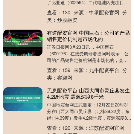
了比亚迪（002594）二代电池闪充项目？
如果参于了是否有新的专利技术在里
查看：
130
来源：
中承配资官网
分
面？....
类：
炒股融资
有道配资官网 中国巨石：公司的产品
销售定价机制是市场化的
证券日报网3月23日讯 ，中国巨石
（600176）在接受调研者提问时表示，公
司的产品销售定价机制是市场化的，会综
合参考市场供需、成本波动、产品价值及
查看：
159
来源：
九牛配资平台
分
客户合作等因....
类：
睿迎网
无息配资平台 山西大同市灵丘县发生
4.2级地震 震源深度8千米
中国地震台网正式测定：12月22日20时31
分在山西大同市灵丘县（北纬39.32度，东
经114.39度）发生4.2级地震，震源深度8千
米。 举报 第一财经广告合....
查看：
126
来源：
江苏配资网官网