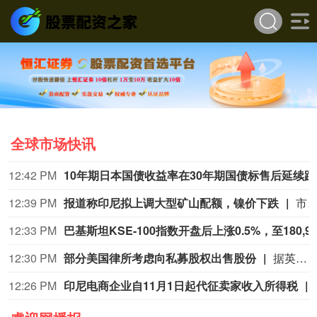
全球市场快讯
12:42 PM
10年期日本国债收
12:39 PM
报道称印尼拟上调大型矿山配额，镍价下跌
市场再度传言印尼将为国内一座大型矿山授予更高的镍矿生产配额，或增加市场供应，镍价跌至 7 月中旬以来最低水平。伦敦市场镍价最大跌幅达 2.1%，报每吨 16750 美元。上海有色网称，该矿企下半年将获得数千万吨的额外矿石配额，但并未指明具体矿商。印尼能源与矿产资源部发言人未立刻回应置评请求。印尼是全球头号镍生产国，镍用于不锈钢及电池领域，该国产量约占全球总产量 60%，其供应政策变动会左右市场供需格局。媒体 6 月曾报道，印尼政府准备在今年晚些时候大幅提高镍产量。截至发稿，伦敦金属交易
12:33 PM
巴基斯坦KSE-100指数开盘后上涨
12:30 PM
部分美国律所考虑向私募股权出售股份
据英国《金融时报》援引知情人士消息，保罗·韦斯（Paul Weiss）、奎因·埃马纽埃尔（Quinn Emanuel）和普罗斯考厄（Proskauer）等美国律师事务所曾探讨将业务股份出售给私募股权（PE）集团的可能性。 知情人士透露，奎因·埃马纽埃尔已与古根海姆证券（Guggenheim Securities）就潜在的私人投资方案进行了沟通，但该律所尚未做出任何决定，也未启动出售流程。 保罗·韦斯管理层在过去数月内曾与新山资本（New Mountain Capital）会面。该公司表示，数月前应其业务合作机构的要求，听取了一些投资提案，但补充称：“目前我们并未推进此类事项。” 普罗斯考厄至少与一家私募股权公司会面，讨论了管理服务组织（MSO）架构问题；而怀特&凯斯（White & Case）也在研究相关结构。两家律所均拒绝向媒体置评。
12:26 PM
印尼电商企业自11月1日起代征卖家收入所得税