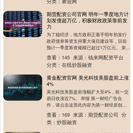
分类：
睿迎网
期货配资公司官网 明年一季度地方计
划发债超万亿，积极财政政策靠前发
力
为了稳经济，地方政府正着手明年初发行
政府债券筹资支持重大项目建设等，目前
预计一季度筹资规模已超过1万亿元。 第一
财经梳理各地财政部门公开信息发现，截
查看：
145
来源：
钱来网配资平台
至12月22....
分类：
在线炒股融资
黄金配资官网 美光科技美股盘前上涨
4%
美光科技美股盘前涨幅扩大至4%，前一交
易日收涨近7%。 举报 第一财经广告合
作，请点击这里此内容为第一财经原创，
著作权归第一财经所有。未经第一财经书
查看：
169
来源：
期货配资公司
分
面授权，不得....
类：
炒股融资