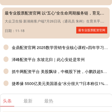
最专业股票配资官网 以“五心”全生命周期服务链，育见生育友好新未来_孕产妇_湘潭市_康复
大众卫生报·新湖南客户端7月26日讯（通讯员 朱柯）生育关乎....
最专业股票配资官网
日期：11-18
金鼎配资官网 2025数学营销专业核心课程+四年学习规划，毕业接offer
泽峰配资平台 东坡北归｜此心安处是常州
抓牛网配资平台 美股飘绿，中概股下挫，小鹏跌超5%，百度、蔚来、阿里跌超4%，鲍威尔最新发声
捷希缘 5500亿美元美国基金“水分很大”?日本称仅1%至2%用于投资
头条
最新
最热