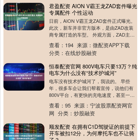
君盈配资 AION V霸王龙ZAD套件曝光
专属配件 个性运动
日前，AION V霸王龙ZAD套件正式曝光。
此次，新车并非官方版本，是由ZAD改装
商专属打造的车型。 外观方面，ZAD主要
是对车辆进行了个性化升级，并且定制了
查看：
194
来源：
微配资APP下载
前....
分类：
在线炒股融资
恒泰配资官网 800V电车只要13万？纯
电车为什么没有“技术护城河”
电车没有技术护城河了，我说的。 早些
年，很多车企让我们帮着宣传，说他们有
800V平台，有更快的充电速度，甚至一些
企业拼的很细，说自己是“全域800V”。 不
查看：
95
来源：
宁波股票配资网官
单单....
网
分类：
炒股融资
顺发配资 在拥有C1D驾驶证的前提下
开车被扣12分，为何摩托车也不让骑
了？