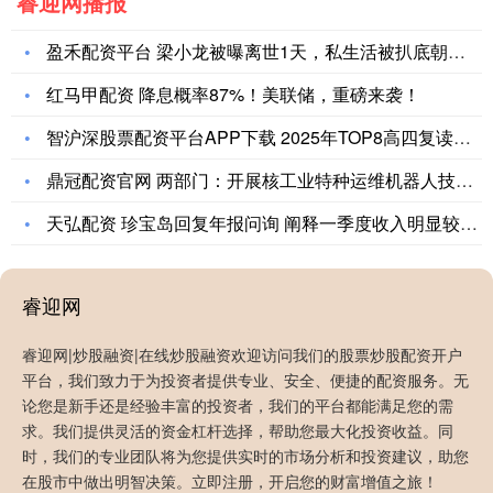
睿迎网播报
盈禾配资平台 梁小龙被曝离世1天，私生活被扒底朝天，原来他和
红马甲配资 降息概率87%！美联储，重磅来袭！
智沪深股票配资平台APP下载 2025年TOP8高四复读机构
鼎冠配资官网 两部门：开展核工业特种运维机器人技术攻关
天弘配资 珍宝岛回复年报问询 阐释一季度收入明显较高合理性
睿迎网
睿迎网|炒股融资|在线炒股融资欢迎访问我们的股票炒股配资开户
平台，我们致力于为投资者提供专业、安全、便捷的配资服务。无
论您是新手还是经验丰富的投资者，我们的平台都能满足您的需
求。我们提供灵活的资金杠杆选择，帮助您最大化投资收益。同
时，我们的专业团队将为您提供实时的市场分析和投资建议，助您
鲲鹏配资 桂林三金：公司一直在努力寻找符合公司战略发
在股市中做出明智决策。立即注册，开启您的财富增值之旅！
展、能稳步提升企业价值的项目