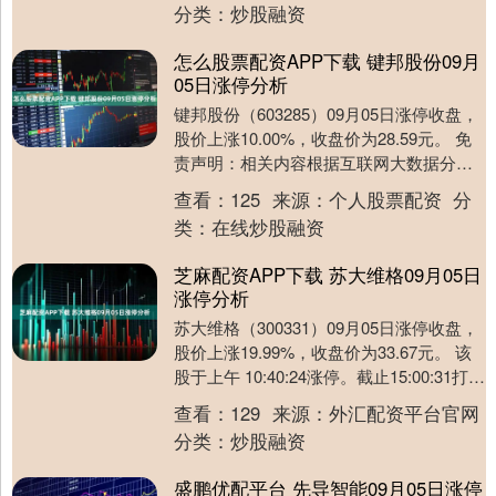
分类：
炒股融资
怎么股票配资APP下载 键邦股份09月
05日涨停分析
键邦股份（603285）09月05日涨停收盘，
股价上涨10.00%，收盘价为28.59元。 免
责声明：相关内容根据互联网大数据分析
所得，不代表公司立场，不构成投....
查看：
125
来源：
个人股票配资
分
类：
在线炒股融资
芝麻配资APP下载 苏大维格09月05日
涨停分析
苏大维格（300331）09月05日涨停收盘，
股价上涨19.99%，收盘价为33.67元。 该
股于上午 10:40:24涨停。截止15:00:31打开
涨停11次....
查看：
129
来源：
外汇配资平台官网
分类：
炒股融资
盛鹏优配平台 先导智能09月05日涨停