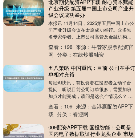
北京期货配资APP下载 耐心资本赋能
产业升级 第五届中国上市公司产业升
级会议成功举办
本报讯 11月14日，2025第五届中国上市公
司产业升级会议在太原成功举行。众多知
名专家学者、上市公司高管及金融机构代
表等嘉宾齐聚一堂，携手展望耐心资本与
查看：
198
来源：
牛管家股票配资官
上市公....
网
分类：
在线炒股融资
五八策略 中国重汽：目前 公司在手订
单相对充裕
每经AI快讯，有投资者在投资者互动平台
提问：听说目前公司订单很多，需要加班
加点才能完成，请问是这么个情况么？ 中
国重汽（000951.SZ）11月15日在投资
查看：
109
来源：
金港赢配资APP下
者....
载
分类：
睿迎网
009配资APP下载 国投智能：公司是
国内电子数据取证行业龙头企业 市场