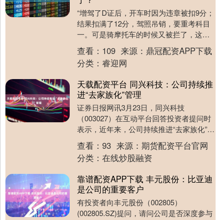
“增驾了D证后，开车时因为违章被扣9分；
结果扣满了12分，驾照吊销，要重考科目
一。可是骑摩托车的时候又被拦了，这还
有道理吗？”这是来自网友的提问。有没有
查看：
109
来源：
鼎冠配资APP下载
道理呢？....
分类：
睿迎网
天载配资平台 同兴科技：公司持续推
进“去家族化”管理
证券日报网讯3月23日，同兴科技
（003027）在互动平台回答投资者提问时
表示，近年来，公司持续推进“去家族化”管
理，招聘优秀管理人才充实经营管理层，
查看：
93
来源：
期货配资平台官网
同时进一步....
分类：
在线炒股融资
靠谱配资APP下载 丰元股份：比亚迪
是公司的重要客户
有投资者向丰元股份（002805）
(002805.SZ)提问，请问公司是否深度参与