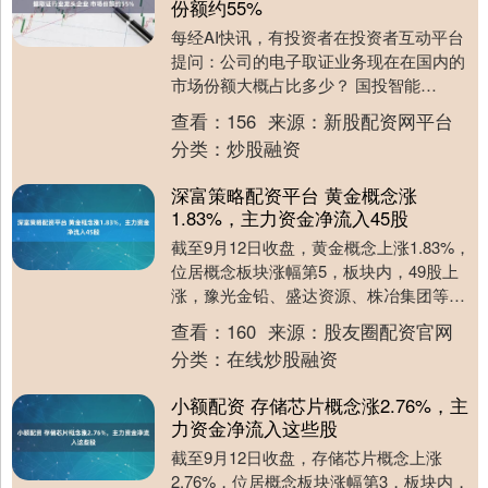
份额约55%
每经AI快讯，有投资者在投资者互动平台
提问：公司的电子取证业务现在在国内的
市场份额大概占比多少？ 国投智能
（300188.SZ）11月14日在投资者互动平
查看：
156
来源：
新股配资网平台
台表示....
分类：
炒股融资
深富策略配资平台 黄金概念涨
1.83%，主力资金净流入45股
截至9月12日收盘，黄金概念上涨1.83%，
位居概念板块涨幅第5，板块内，49股上
涨，豫光金铅、盛达资源、株冶集团等涨
停，云南铜业、兴业银锡、江西铜业等涨
查看：
160
来源：
股友圈配资官网
幅居前....
分类：
在线炒股融资
小额配资 存储芯片概念涨2.76%，主
力资金净流入这些股
截至9月12日收盘，存储芯片概念上涨
2.76%，位居概念板块涨幅第3，板块内，