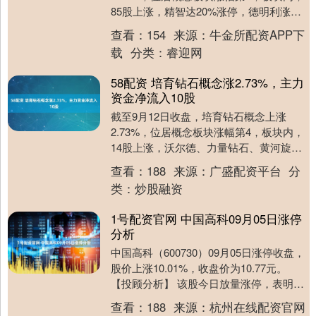
85股上涨，精智达20%涨停，德明利涨
停，香农芯创、开普云、北京君正等涨幅
查看：
154
来源：
牛金所配资APP下
居前，分....
载
分类：
睿迎网
58配资 培育钻石概念涨2.73%，主力
资金净流入10股
截至9月12日收盘，培育钻石概念上涨
2.73%，位居概念板块涨幅第4，板块内，
14股上涨，沃尔德、力量钻石、黄河旋风
等涨幅居前，分别上涨15.36%、8.20%....
查看：
188
来源：
广盛配资平台
分
类：
炒股融资
1号配资官网 中国高科09月05日涨停
分析
中国高科（600730）09月05日涨停收盘，
股价上涨10.01%，收盘价为10.77元。
【投顾分析】 该股今日放量涨停，表明场
外资金吸筹积极性高，做多动能强....
查看：
188
来源：
杭州在线配资官网